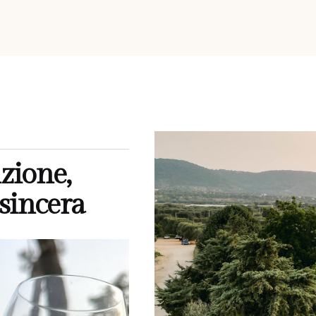
zione,
 sincera