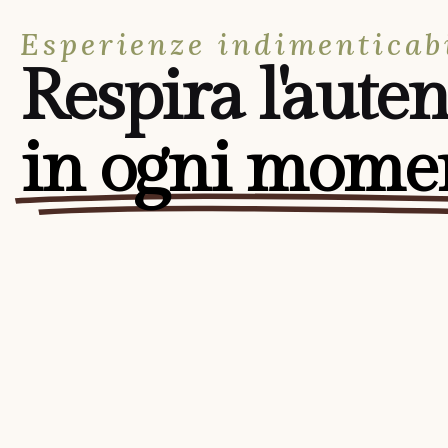
Esperienze indimenticab
Respira l'auten
in ogni mome