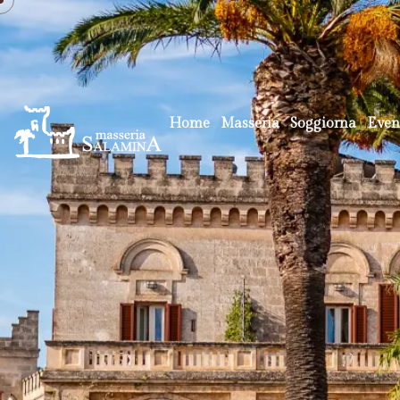
Home
Masseria
Soggiorna
Even