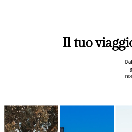
Il tuo viagg
Dal
g
nos