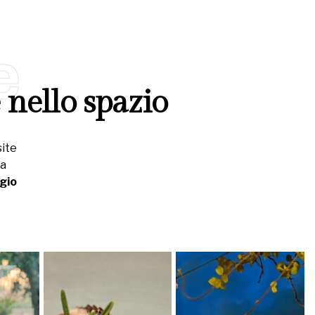
e
 nello spazio
site
la
gio