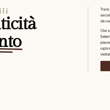
ili
Tra l
secol
ticità
da co
Che s
nto
Salami
piace
ogni 
visita