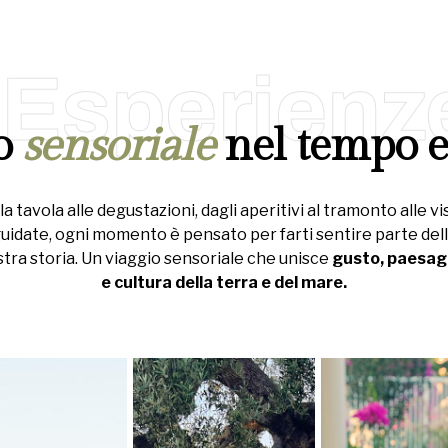
Esperienz
io
sensoriale
nel tempo e
la tavola alle degustazioni, dagli aperitivi al tramonto alle vi
uidate, ogni momento è pensato per farti sentire parte del
tra storia. Un viaggio sensoriale che unisce
gusto, paesag
e cultura della terra e del mare.