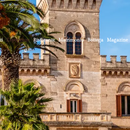
ti
Esperienze
Ristorante
Matrimonio
Bottega
Magazine